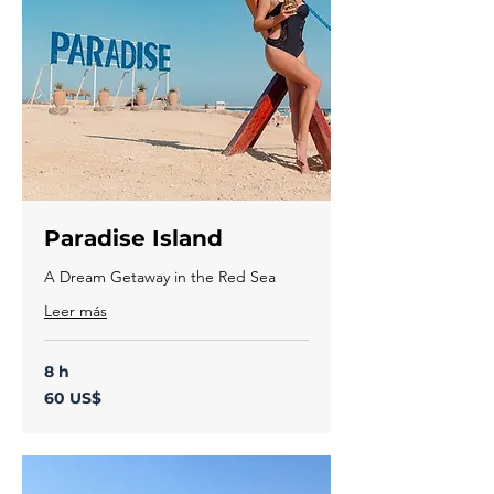
Paradise Island
A Dream Getaway in the Red Sea
Leer más
8 h
60
60 US$
dólares
estadounidenses