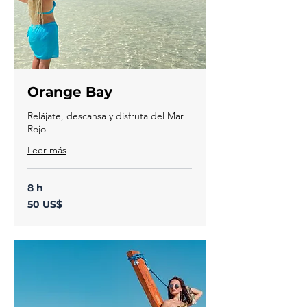
Orange Bay
Relájate, descansa y disfruta del Mar
Rojo
Leer más
8 h
50
50 US$
dólares
estadounidenses