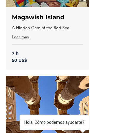
Magawish Island
A Hidden Gem of the Red Sea
Leer más
7 h
50
50 US$
dólares
estadounidenses
Hola! Cómo podemos ayudarte?