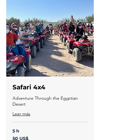
Safari 4x4
Adventure Through the Egyptian
Desert
Leer más
5 h
50
50 US$
dólares