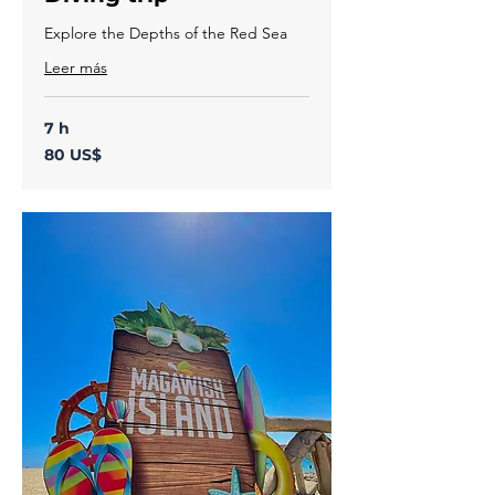
Explore the Depths of the Red Sea
Leer más
7 h
80
80 US$
dólares
estadounidenses