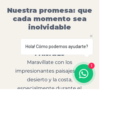
Nuestra promesa: que
cada momento sea
inolvidable
Hola! Cómo podemos ayudarte?
PAISAJES
Maravíllate con los
1
impresionantes paisajes del
desierto y la costa,
especialmente durante el
atardecer mientras cabalgas a
través del agua.
CONEXIÓN