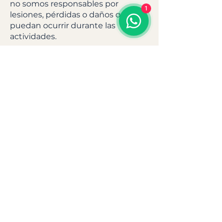
no somos responsables por
1
lesiones, pérdidas o daños que
puedan ocurrir durante las
actividades.
8.- Modificaciones
Nos reservamos el derecho de
modificar estos términos en
cualquier momento. Los cambios
entrarán en vigencia tan pronto
sean publicados en el sitio web.